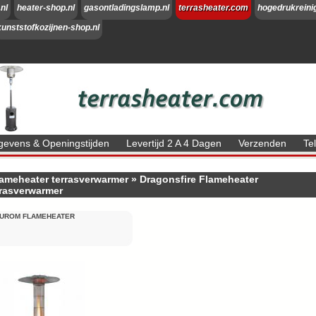
nl
heater-shop.nl
gasontladingslamp.nl
terrasheater.com
hogedrukreini
kunststofkozijnen-shop.nl
evens & Openingstijden
Levertijd 2 A 4 Dagen
Verzenden
Te
ameheater terrasverwarmer
»
Dragonsfire Flameheater
rrasverwarmer
UROM FLAMEHEATER