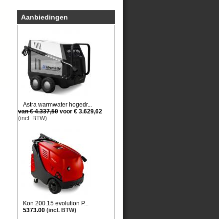
Aanbiedingen
Astra warmwater hogedr...
van € 4.337,50
voor € 3.629,62
(incl. BTW)
Kon 200.15 evolution P...
5373.00
(incl. BTW)