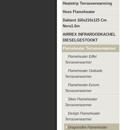
Heatstrip Terrasverwarming
Hoes Flameheater
Daktent 160x210x125 Cm
Nora1.6m
AIRREX INFRAROODKACHEL
DIESELGESTOOKT
Flameheater Terrasverwarmer
Flameheater Eiffel
Terrasverwarmer
Flameheater Outtrade
Terrasverwarmer
Flameheater Eurom
Terrasverwarmer
Sfeer Flameheater
Terrasverwarmer
Design Flameheater
Terrasverwarmer
Dragonsfire Flameheater