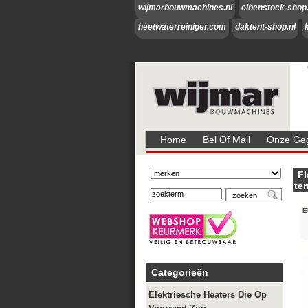
wijmarbouwmachines.nl
eibenstock-shop.
heetwaterreiniger.com
daktent-shop.nl
Home
Bel Of Mail
Onze Geg
Fl
te
E
Categorieën
Elektriesche Heaters Die Op