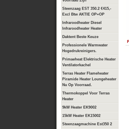
Voorraad Zijn
Steenzaag EST 350.2 €415,-
Excl Btw AKTIE OP=OP
Infraroodheater Diesel
Infraroodheater Heater
Daktent Beste Keuze
P
Professionele Warmwater
Hogedrukreinigers.
Primaeheat Elektrische Heater
Ventilatorkachel
Terras Heater Flameheater
Piramide Heater Loungeheater
Nu Op Voorraad.
Thermokoppel Voor Terras
Heater
9kW Heater EK9002
15kW Heater EK15002
Steenzaagmachine Est350 2