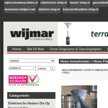
wijmarbouwmachines.nl
eibenstock-shop.nl
heater-shop.nl
gasontladi
heetwaterreiniger.com
daktent-shop.nl
kunststofkozijnen-shop.nl
Home
Bel Of Mail
Onze Gegevens & Openingstijden
Hoes terrasheater
»
Hoes Fl
BESCHERMHOES VOOR FLAMEHEATE
FTB12
Categorieën
Elektriesche Heaters Die Op