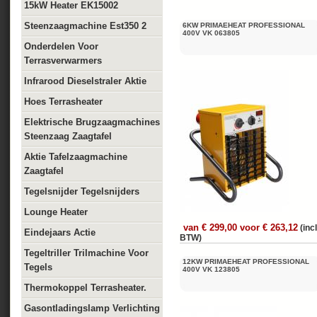
15kW Heater EK15002
Steenzaagmachine Est350 2
6KW PRIMAEHEAT PROFESSIONAL
400V VK 063805
Onderdelen Voor
Terrasverwarmers
Infrarood Dieselstraler Aktie
Hoes Terrasheater
Elektrische Brugzaagmachines
Steenzaag Zaagtafel
Aktie Tafelzaagmachine
Zaagtafel
Tegelsnijder Tegelsnijders
Lounge Heater
van € 299,00 voor € 263,12
(incl
Eindejaars Actie
BTW)
Tegeltriller Trilmachine Voor
12KW PRIMAEHEAT PROFESSIONAL
Tegels
400V VK 123805
Thermokoppel Terrasheater.
Gasontladingslamp Verlichting