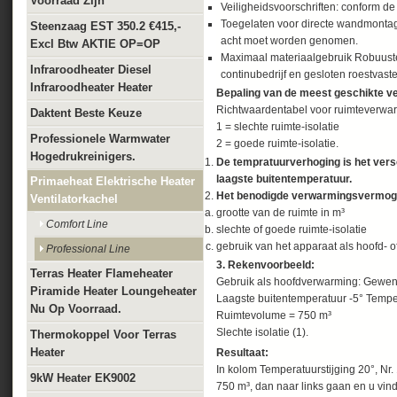
Voorraad Zijn
Veiligheidsvoorschriften: conform de
Toegelaten voor directe wandmontag
Steenzaag EST 350.2 €415,-
acht moet worden genomen.
Excl Btw AKTIE OP=OP
Maximaal materiaalgebruik Robuuste
Infraroodheater Diesel
continubedrijf en gesloten roestvas
Infraroodheater Heater
Bepaling van de meest geschikte ve
Richtwaardentabel voor ruimteverwarm
Daktent Beste Keuze
1 = slechte ruimte-isolatie
Professionele Warmwater
2 = goede ruimte-isolatie.
Hogedrukreinigers.
De tempratuurverhoging is het ver
laagste buitentemperatuur.
Primaeheat Elektrische Heater
Het benodigde verwarmingsvermogen
Ventilatorkachel
grootte van de ruimte in m³
Comfort Line
slechte of goede ruimte-isolatie
gebruik van het apparaat als hoofd- o
Professional Line
3. Rekenvoorbeeld:
Terras Heater Flameheater
Gebruik als hoofdverwarming: Gewen
Piramide Heater Loungeheater
Laagste buitentemperatuur -5° Tempe
Nu Op Voorraad.
Ruimtevolume = 750 m³
Slechte isolatie (1).
Thermokoppel Voor Terras
Heater
Resultaat:
In kolom Temperatuurstijging 20°, Nr.
9kW Heater EK9002
750 m³, dan naar links gaan en u vin