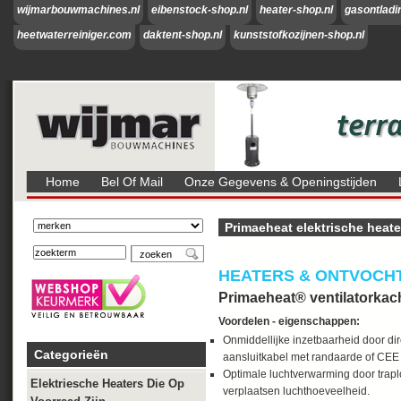
wijmarbouwmachines.nl
eibenstock-shop.nl
heater-shop.nl
gasontladi
heetwaterreiniger.com
daktent-shop.nl
kunststofkozijnen-shop.nl
Home
Bel Of Mail
Onze Gegevens & Openingstijden
Primaeheat elektrische heate
HEATERS & ONTVOCH
Primaeheat® ventilatorkach
Voordelen - eigenschappen:
Onmiddellijke inzetbaarheid door dir
Categorieën
aansluitkabel met randaarde of CEE 
Optimale luchtverwarming door trapl
Elektriesche Heaters Die Op
verplaatsen luchthoeveelheid.