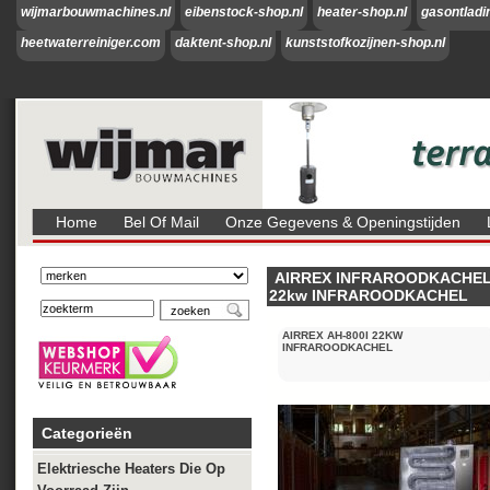
wijmarbouwmachines.nl
eibenstock-shop.nl
heater-shop.nl
gasontladi
heetwaterreiniger.com
daktent-shop.nl
kunststofkozijnen-shop.nl
Home
Bel Of Mail
Onze Gegevens & Openingstijden
AIRREX INFRAROODKACHE
22kw INFRAROODKACHEL
AIRREX AH-800I 22KW
INFRAROODKACHEL
Categorieën
Elektriesche Heaters Die Op