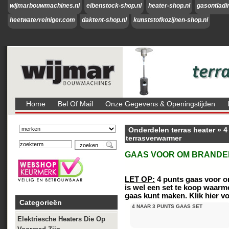
wijmarbouwmachines.nl
eibenstock-shop.nl
heater-shop.nl
gasontladi
heetwaterreiniger.com
daktent-shop.nl
kunststofkozijnen-shop.nl
Home
Bel Of Mail
Onze Gegevens & Openingstijden
Onderdelen terras heater
»
4
terrasverwarmer
GAAS VOOR OM BRAND
LET OP:
4 punts gaas voor om
is wel een set te koop waarm
gaas kunt maken. Klik
hier
vo
Categorieën
4 NAAR 3 PUNTS GAAS SET
Elektriesche Heaters Die Op