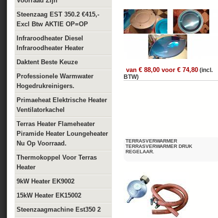
Voorraad Zijn
Steenzaag EST 350.2 €415,-
Excl Btw AKTIE OP=OP
Infraroodheater Diesel
Infraroodheater Heater
Daktent Beste Keuze
van € 88,00 voor € 74,80
(incl.
Professionele Warmwater
BTW)
Hogedrukreinigers.
Primaeheat Elektrische Heater
Ventilatorkachel
Terras Heater Flameheater
Piramide Heater Loungeheater
TERRASVERWARMER
Nu Op Voorraad.
TERRASVERWARMER DRUK
REGELAAR.
Thermokoppel Voor Terras
Heater
9kW Heater EK9002
15kW Heater EK15002
Steenzaagmachine Est350 2