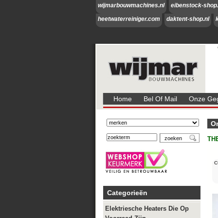
wijmarbouwmachines.nl
eibenstock-shop.
heetwaterreiniger.com
daktent-shop.nl
Home
Bel Of Mail
Onze Geg
On
TH
C
Categorieën
Elektriesche Heaters Die Op