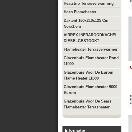
T
Heatstrip Terrasverwarming
Hoes Flameheater
Daktent 160x210x125 Cm
Nora1.6m
AIRREX INFRAROODKACHEL
DIESELGESTOOKT
Flameheater Terrasverwarmer
Glazenbuis Flameheater Rond
11000
€
Glazenbuis Voor De Eurom
Flame Heater 11000
Glazenbuis Flameheater 9000
Eurom
T
B
Glazenbuis Voor De Sears
V
Flameheater Terrasheater
Informatie