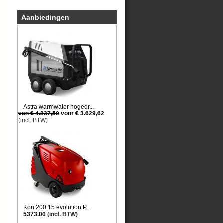
Aanbiedingen
Astra warmwater hogedr...
van € 4.337,50
voor € 3.629,62
(incl. BTW)
Kon 200.15 evolution P...
5373.00
(incl. BTW)