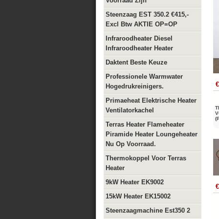
Voorraad Zijn
Steenzaag EST 350.2 €415,-
Excl Btw AKTIE OP=OP
Infraroodheater Diesel
Infraroodheater Heater
Daktent Beste Keuze
Professionele Warmwater
€
Hogedrukreinigers.
Primaeheat Elektrische Heater
T
Ventilatorkachel
V
(
Terras Heater Flameheater
Piramide Heater Loungeheater
Nu Op Voorraad.
Thermokoppel Voor Terras
Heater
9kW Heater EK9002
€
15kW Heater EK15002
Steenzaagmachine Est350 2