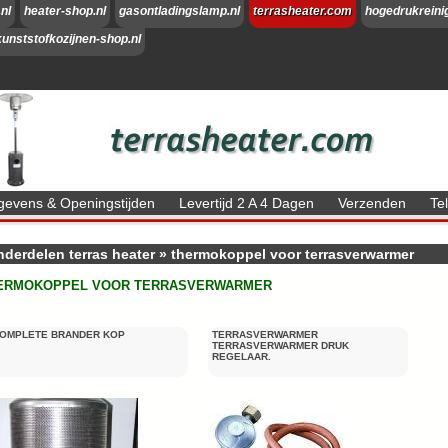
nl
heater-shop.nl
gasontladingslamp.nl
terrasheater.com
hogedrukreini
kunststofkozijnen-shop.nl
evens & Openingstijden
Levertijd 2 A 4 Dagen
Verzenden
Te
derdelen terras heater
»
thermokoppel voor terrasverwarmer
ERMOKOPPEL VOOR TERRASVERWARMER
OMPLETE BRANDER KOP
TERRASVERWARMER
TERRASVERWARMER DRUK
REGELAAR.