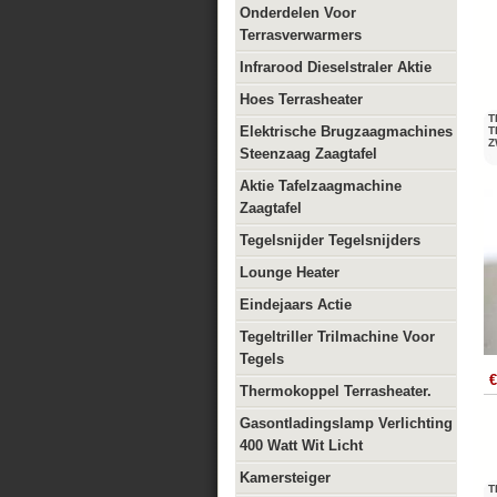
Onderdelen Voor
Terrasverwarmers
Infrarood Dieselstraler Aktie
Hoes Terrasheater
T
Elektrische Brugzaagmachines
T
Z
Steenzaag Zaagtafel
Aktie Tafelzaagmachine
Zaagtafel
Tegelsnijder Tegelsnijders
Lounge Heater
Eindejaars Actie
Tegeltriller Trilmachine Voor
Tegels
€
Thermokoppel Terrasheater.
Gasontladingslamp Verlichting
400 Watt Wit Licht
Kamersteiger
T