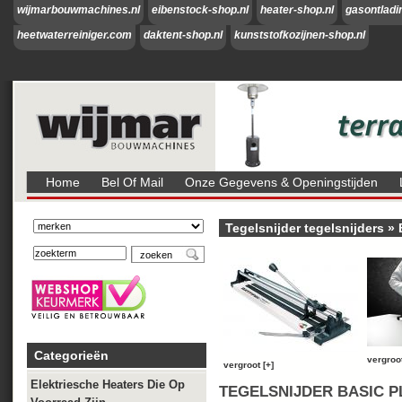
wijmarbouwmachines.nl
eibenstock-shop.nl
heater-shop.nl
gasontladi
heetwaterreiniger.com
daktent-shop.nl
kunststofkozijnen-shop.nl
Home
Bel Of Mail
Onze Gegevens & Openingstijden
Tegelsnijder tegelsnijders
»
Categorieën
vergroot
vergroot [+]
Elektriesche Heaters Die Op
TEGELSNIJDER BASIC PL