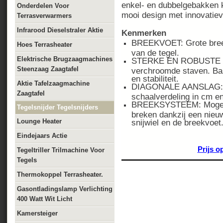
enkel- en dubbelgebakken k
Onderdelen Voor
mooi design met innovatiev
Terrasverwarmers
Infrarood Dieselstraler Aktie
Kenmerken
BREEKVOET: Grote breek
Hoes Terrasheater
van de tegel.
Elektrische Brugzaagmachines
STERKE EN ROBUSTE ST
Steenzaag Zaagtafel
verchroomde staven. Bas
en stabiliteit.
Aktie Tafelzaagmachine
DIAGONALE AANSLAG: In
Zaagtafel
schaalverdeling in cm en
BREEKSYSTEEM: Mogelijk
Tegelsnijder Tegelsnijders
breken dankzij een nieu
Lounge Heater
snijwiel en de breekvoet
Eindejaars Actie
Prijs o
Tegeltriller Trilmachine Voor
Tegels
Thermokoppel Terrasheater.
Gasontladingslamp Verlichting
400 Watt Wit Licht
Kamersteiger