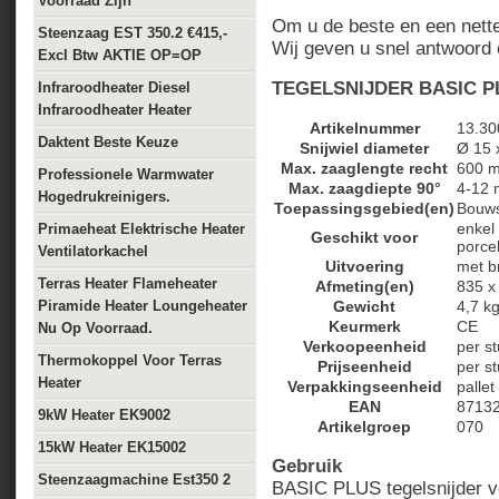
Voorraad Zijn
Om u de beste en een nette 
Steenzaag EST 350.2 €415,-
Wij geven u snel antwoord 
Excl Btw AKTIE OP=OP
TEGELSNIJDER BASIC P
Infraroodheater Diesel
Infraroodheater Heater
Artikelnummer
13.30
Daktent Beste Keuze
Snijwiel diameter
Ø 15 
Max. zaaglengte recht
600 
Professionele Warmwater
Max. zaagdiepte 90°
4-12
Hogedrukreinigers.
Toepassingsgebied(en)
Bouws
enkel
Primaeheat Elektrische Heater
Geschikt voor
porcel
Ventilatorkachel
Uitvoering
met b
Terras Heater Flameheater
Afmeting(en)
835 x
Piramide Heater Loungeheater
Gewicht
4,7 k
Keurmerk
CE
Nu Op Voorraad.
Verkoopeenheid
per st
Thermokoppel Voor Terras
Prijseenheid
per s
Heater
Verpakkingseenheid
pallet
EAN
8713
9kW Heater EK9002
Artikelgroep
070
15kW Heater EK15002
Gebruik
Steenzaagmachine Est350 2
BASIC PLUS tegelsnijder v