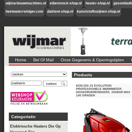
wijmarbouwmachines.nl
eibenstock-shop.nl
heater-shop.nl
gasontladi
heetwaterreiniger.com
daktent-shop.nl
kunststofkozijnen-shop.nl
Home
Bel Of Mail
Onze Gegevens & Openingstijden
Products
KON 200.15 EVOLUTION
PROFESSIONELE WARMWATER
HOGEDRUKREINIGERS. 200BAR MAX
140 GRADEN
Categorieën
Elektriesche Heaters Die Op